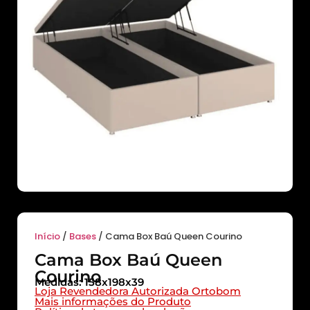
Início
/
Bases
/ Cama Box Baú Queen Courino
Cama Box Baú Queen
Courino
Medidas: 158x198x39
Loja Revendedora Autorizada Ortobom
Mais informações do Produto