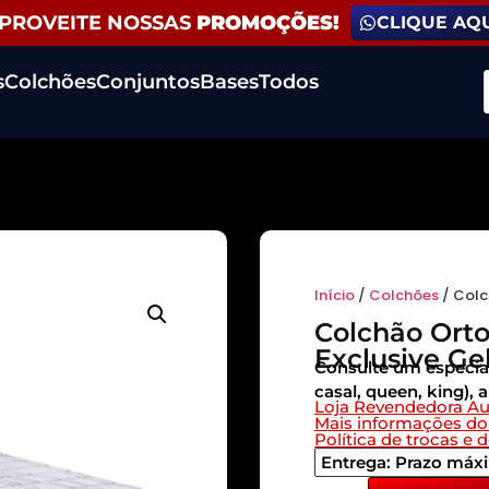
APROVEITE NOSSAS
PROMOÇÕES!
CLIQUE AQ
s
Colchões
Conjuntos
Bases
Todos
Início
/
Colchões
/ Colc
Colchão Ort
Exclusive Ge
Consulte um especiali
casal, queen, king), 
Loja Revendedora A
Mais informações do
Política de trocas e 
Entrega: Prazo máxi