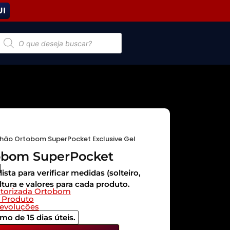
UI
hão Ortobom SuperPocket Exclusive Gel
obom SuperPocket
l
sta para verificar medidas (solteiro,
altura e valores para cada produto.
utorizada Ortobom
 Produto
devoluções
mo de 15 dias úteis.