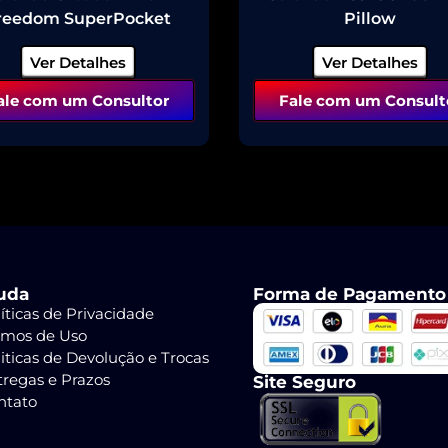
reedom SuperPocket
Pillow
Ver Detalhes
Ver Detalhes
ale com um Consultor
Fale com um Consult
uda
Forma de Pagamento
íticas de Privacidade
rmos de Uso
iticas de Devolução e Trocas
tregas e Prazos
Site Seguro
ntato